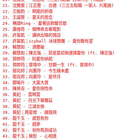
21. 沈雅雯；江志豐 - 合適 (三立五點檔 一家人 片尾曲) 

22. 王榆鈞 - 暝尾的祈禱 

23. 王識賢 - 夏天的思念 

24. 琳誼Ring - 愛著這款酸甘甜 

25. 蕭煌奇 - 做陣來去看電影 

26. 許富凱 - 講袂出喙的情話 

27. 許富凱；icyball 冰球樂團 - 愛你敢有望 

28. 賴慧如 - 酒甕破 

29. 賴慧如；陳志強 - 若是當初無選擇愛你 (ft. 陳志強) 

30. 郭婷筠 - 阮愛你袂起 

31. 郭婷筠；曾瑋中 - 甘願一生 (ft. 曾瑋中) 

32. 鄔兆邦；向蕙玲 - 今生緣未盡 

33. 鄔兆邦；向蕙玲 - 星伴月 

34. 鄭喻升 - 大富大貴 

35. 陳英吉 - 愛你用性命 

36. 黃妃 - 雲啊雲 

37. 黃妃 - 月光下華爾茲 

38. 黃妃 - 江湖女俠 

39. 黃妃；周星傑 - 綴我飛 

40. 龍千玉 - 感恩有你 

41. 龍千玉 - 戲夢 

42. 龍千玉 - 祝你馬到成功 

43. 龍千玉；楊哲 - 心相逢 
