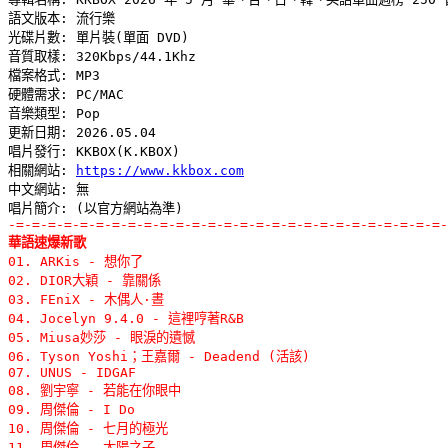
語文版本: 流行樂 

光碟片數: 單片裝(單面 DVD) 

音質取樣: 320Kbps/44.1Khz 

檔案格式: MP3 

硬體需求: PC/MAC 

音樂類型: Pop 

更新日期: 2026.05.04 

唱片發行: KKBOX(K.KBOX) 

相關網站: 
https://www.kkbox.com
中文網站: 無

-=-=-=-=-=-=-=-=-=-=-=-=-=-=-=-=-=-=-=-=-=-=-=-=-=-=-=-
華語速爆新歌

01. ARKis - 想你了 

02. DIOR大穎 - 靠關係 

03. FEniX - 木偶人·晝 

04. Jocelyn 9.4.0 - 這裡哼著R&B 

05. Miusa妙莎 - 眼淚的遺憾 

06. Tyson Yoshi；王嘉爾 - Deadend (活該) 

07. UNUS - IDGAF 

08. 劉宇寧 - 若能在你眼中 

09. 周傑倫 - I Do 

10. 周傑倫 - 七月的極光 

11. 周傑倫 - 太陽之子 
