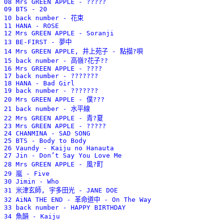
08 Mrs GREEN APPLE - ????? 

09 BTS - 20 

10 back number - 花束 

11 HANA - ROSE 

12 Mrs GREEN APPLE - Soranji 

13 BE-FIRST - 夢中 

14 Mrs GREEN APPLE, 井上苑子 - 點描?唄 

15 back number - 高嶺?花子?? 

16 Mrs GREEN APPLE - ???? 

17 back number - ??????? 

18 HANA - Bad Girl 

19 back number - ??????? 

20 Mrs GREEN APPLE - 僕??? 

21 back number - 水平線 

22 Mrs GREEN APPLE - 青?夏 

23 Mrs GREEN APPLE - ????? 

24 CHANMINA - SAD SONG 

25 BTS - Body to Body 

26 Vaundy - Kaiju no Hanauta 

27 Jin - Don’t Say You Love Me 

28 Mrs GREEN APPLE - 風?町 

29 嵐 - Five 

30 Jimin - Who 

31 米津玄師, 宇多田光 - JANE DOE 

32 AiNA THE END - 革命道中 - On The Way 

33 back number - HAPPY BIRTHDAY 

34 魚韻 - Kaiju 
