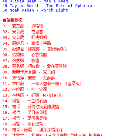
48 Olivia Dean - Man I Need 

49 Taylor Swift - The Fate of Ophelia 

50 Noah Kahan - Porch Light
台語新歌榜

01. 安苡葳 - 憑啥物 

02. 安苡葳 - 戒思念 

03. 安苡葳 - 紅桃姐姐 

04. 廖婉君 - 感情十字路 

05. 廖婉君；鄔兆邦 - 貪戀你的心 

06. 張秀卿 - 心甘情願 

07. 張秀卿 - 歌壇 

08. 張秀卿；柯俊傑 - 愛在黃昏時 

09. 新時代進香團 - 家己的 

10. 方怡萍；安忠 - 茫酥酥 

11. 林吟蔚 - 一個人想著一個人 (臺語版) 

12. 林吟蔚 - 咱一定贏 

13. 林吟蔚 - 好額 Ho-gia?h 

14. 楊哲 - 一生的心痛 

15. 楊哲 - 感情你無愛讓我過 

16. 楊哲 - 早日來重逢 

17. 楊哲 - 萬般皆是命 

18. 楊哲 - 馬到成功 

19. 楊哲；唐儷 - 淚深深情深深 

20. 沈雅雯 - 相思結 (三立八點檔 百味人生 片尾曲) 
