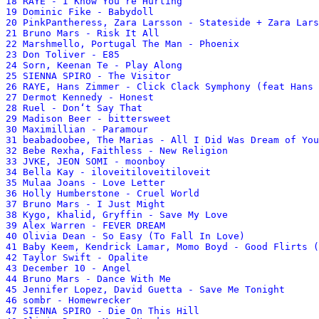
18 RAYE - I Know You‘re Hurting 

19 Dominic Fike - Babydoll 

20 PinkPantheress, Zara Larsson - Stateside + Zara Lars
21 Bruno Mars - Risk It All 

22 Marshmello, Portugal The Man - Phoenix 

23 Don Toliver - E85 

24 Sorn, Keenan Te - Play Along 

25 SIENNA SPIRO - The Visitor 

26 RAYE, Hans Zimmer - Click Clack Symphony (feat Hans 
27 Dermot Kennedy - Honest 

28 Ruel - Don‘t Say That 

29 Madison Beer - bittersweet 

30 Maximillian - Paramour 

31 beabadoobee, The Marias - All I Did Was Dream of You
32 Bebe Rexha, Faithless - New Religion 

33 JVKE, JEON SOMI - moonboy 

34 Bella Kay - iloveitiloveitiloveit 

35 Mulaa Joans - Love Letter 

36 Holly Humberstone - Cruel World 

37 Bruno Mars - I Just Might 

38 Kygo, Khalid, Gryffin - Save My Love 

39 Alex Warren - FEVER DREAM 

40 Olivia Dean - So Easy (To Fall In Love) 

41 Baby Keem, Kendrick Lamar, Momo Boyd - Good Flirts (
42 Taylor Swift - Opalite 

43 December 10 - Angel 

44 Bruno Mars - Dance With Me 

45 Jennifer Lopez, David Guetta - Save Me Tonight 

46 sombr - Homewrecker 

47 SIENNA SPIRO - Die On This Hill 
