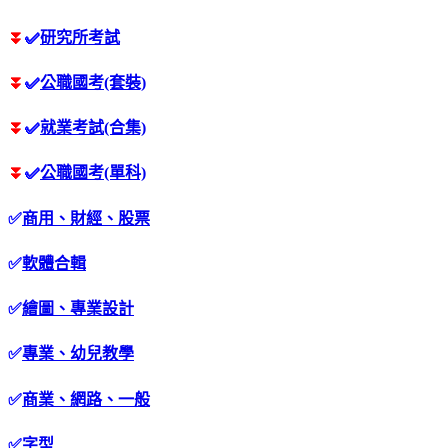
⏬
✅
研究所考試
⏬
✅
公職國考(套裝)
⏬
✅
就業考試(合集)
⏬
✅
公職國考(單科)
✅
商用、財經、股票
✅
軟體合輯
✅
繪圖、專業設計
✅
專業、幼兒教學
✅
商業、網路、一般
✅
字型