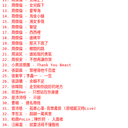
12. 周傑倫 - 女兒殿下 

13. 周傑倫 - 愛琴海 

14. 周傑倫 - 淘金小鎮 

15. 周傑倫 - 湘女多情 

16. 周傑倫 - 聖徒 

17. 周傑倫 - 西西裡 

18. 周傑倫 - 誰稀罕 

19. 周傑倫 - 那天下雨了 

20. 周傑倫 - 鄉間的路 

21. 周渝民 - 誰給我的勇氣 

22. 周祖安 - 不想再讓你哭 

23. 小男孩樂團 - Thank You Beast 

24. 張碧晨 - 眾裡尋他千百度 

25. 張紫寧；李鑫一 - 一念 

26. 張語噥 - 余額不足 

27. 徐暐翔 - 走到和你說好的地方 

28. 斑恩Ben - 只想站在你身邊 

29. 是沛沛呀 - 示弱 

30. 曹楊 - 連名帶姓 

31. 曾沛慈 - 孤單心事-音樂產房 (原唱藍又時Live) 

32. 李哲言 - 超越一萬英里 

33. 柏霖PoLin；陳忻玥 - 入圍者 

34. 汪蘇瀧 - 就要活得不懂藝術 
