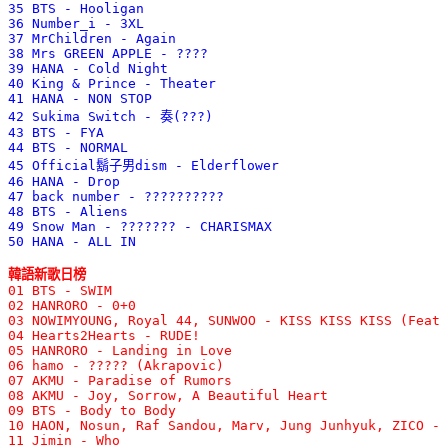
35 BTS - Hooligan 

36 Number_i - 3XL 

37 MrChildren - Again 

38 Mrs GREEN APPLE - ???? 

39 HANA - Cold Night 

40 King & Prince - Theater 

41 HANA - NON STOP 

42 Sukima Switch - 奏(???) 

43 BTS - FYA 

44 BTS - NORMAL 

45 Official鬍子男dism - Elderflower 

46 HANA - Drop 

47 back number - ?????????? 

48 BTS - Aliens 

49 Snow Man - ??????? - CHARISMAX 

50 HANA - ALL IN
韓語新歌日榜

01 BTS - SWIM 

02 HANRORO - 0+0 

03 NOWIMYOUNG, Royal 44, SUNWOO - KISS KISS KISS (Feat 
04 Hearts2Hearts - RUDE! 

05 HANRORO - Landing in Love 

06 hamo - ????? (Akrapovic) 

07 AKMU - Paradise of Rumors 

08 AKMU - Joy, Sorrow, A Beautiful Heart 

09 BTS - Body to Body 

10 HAON, Nosun, Raf Sandou, Marv, Jung Junhyuk, ZICO - 
11 Jimin - Who 
