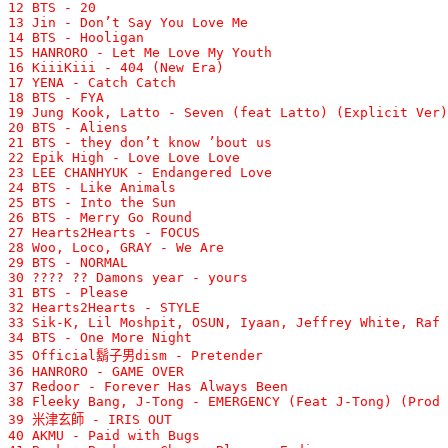
12 BTS - 20 

13 Jin - Don’t Say You Love Me 

14 BTS - Hooligan 

15 HANRORO - Let Me Love My Youth 

16 KiiiKiii - 404 (New Era) 

17 YENA - Catch Catch 

18 BTS - FYA 

19 Jung Kook, Latto - Seven (feat Latto) (Explicit Ver)
20 BTS - Aliens 

21 BTS - they don’t know ’bout us 

22 Epik High - Love Love Love 

23 LEE CHANHYUK - Endangered Love 

24 BTS - Like Animals 

25 BTS - Into the Sun 

26 BTS - Merry Go Round 

27 Hearts2Hearts - FOCUS 

28 Woo, Loco, GRAY - We Are 

29 BTS - NORMAL 

30 ???? ?? Damons year - yours 

31 BTS - Please 

32 Hearts2Hearts - STYLE 

33 Sik-K, Lil Moshpit, OSUN, Iyaan, Jeffrey White, Raf 
34 BTS - One More Night 

35 Official鬍子男dism - Pretender 

36 HANRORO - GAME OVER 

37 Redoor - Forever Has Always Been 

38 Fleeky Bang, J-Tong - EMERGENCY (Feat J-Tong) (Prod 
39 米津玄師 - IRIS OUT 

40 AKMU - Paid with Bugs 
