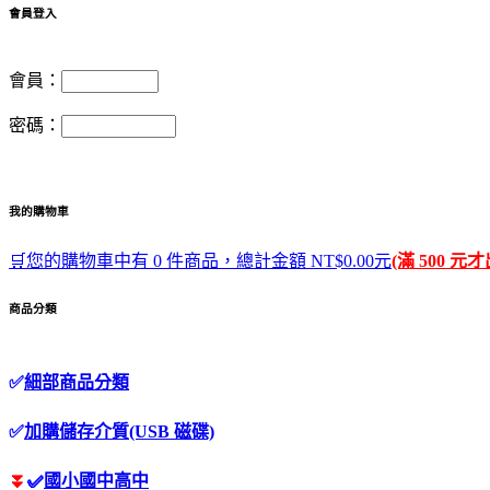
會員登入
會員：
密碼：
我的購物車
🛒您的購物車中有 0 件商品，總計金額 NT$0.00元
(滿 500 元
商品分類
✅
細部商品分類
✅
加購儲存介質(USB 磁碟)
⏬
✅
國小國中高中