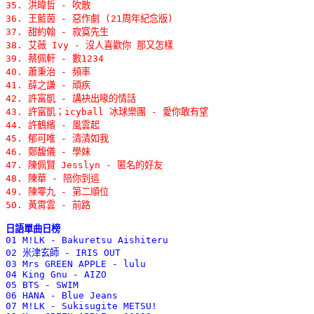
35. 洪暐哲 - 吹散 

36. 王藍茵 - 惡作劇 (21周年紀念版) 

37. 甜約翰 - 寂寞先生 

38. 艾薇 Ivy - 沒人喜歡你 那又怎樣 

39. 蔡佩軒 - 數1234 

40. 蕭秉治 - 頻率 

41. 薛之謙 - 頑疾 

42. 許富凱 - 講袂出喙的情話 

43. 許富凱；icyball 冰球樂團 - 愛你敢有望 

44. 許鶴繽 - 風雲起 

45. 郁可唯 - 清清如我 

46. 鄭馥儀 - 學妹 

47. 陳佩賢 Jesslyn - 匿名的好友 

48. 陳華 - 陪你到這 

49. 陳零九 - 第二順位 

50. 黃霄雲 - 前路
日語單曲日榜

01 M!LK - Bakuretsu Aishiteru 

02 米津玄師 - IRIS OUT 

03 Mrs GREEN APPLE - lulu 

04 King Gnu - AIZO 

05 BTS - SWIM 

06 HANA - Blue Jeans 

07 M!LK - Sukisugite METSU! 
