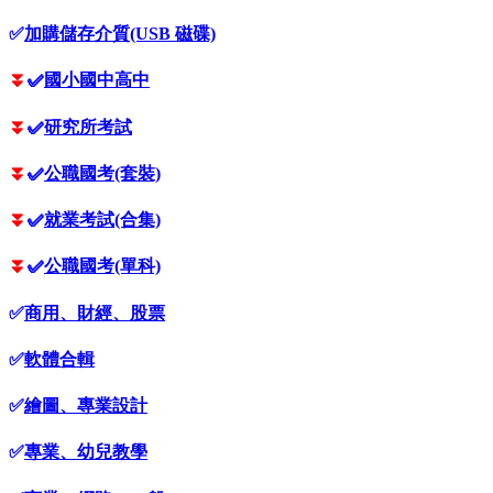
✅
加購儲存介質(USB 磁碟)
⏬
✅
國小國中高中
⏬
✅
研究所考試
⏬
✅
公職國考(套裝)
⏬
✅
就業考試(合集)
⏬
✅
公職國考(單科)
✅
商用、財經、股票
✅
軟體合輯
✅
繪圖、專業設計
✅
專業、幼兒教學