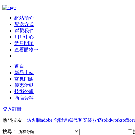
網站簡介
|
配送方式
|
聯繫我們
|
用戶中心
|
常見問題
|
查看購物車
|
首頁
新品上架
常見問題
優惠活動
技術公報
商店資料
登入
註冊
熱門搜索：
防火牆
adobe 合輯
遠端代客安裝服務
solidworks
office
搜尋：