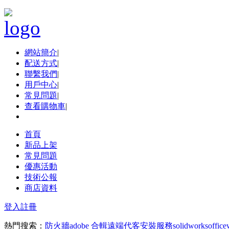
網站簡介
|
配送方式
|
聯繫我們
|
用戶中心
|
常見問題
|
查看購物車
|
首頁
新品上架
常見問題
優惠活動
技術公報
商店資料
登入
註冊
熱門搜索：
防火牆
adobe 合輯
遠端代客安裝服務
solidworks
office