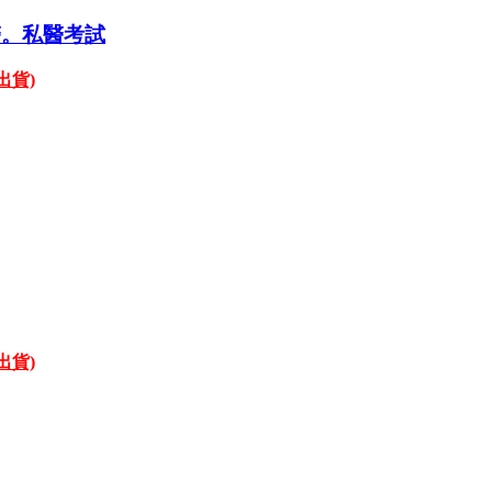
醫。私醫考試
才出貨)
才出貨)