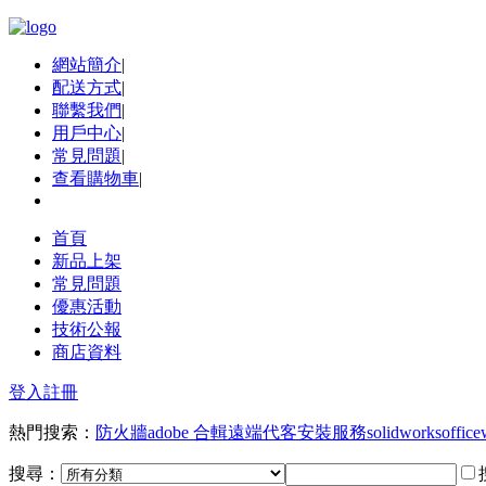
網站簡介
|
配送方式
|
聯繫我們
|
用戶中心
|
常見問題
|
查看購物車
|
首頁
新品上架
常見問題
優惠活動
技術公報
商店資料
登入
註冊
熱門搜索：
防火牆
adobe 合輯
遠端代客安裝服務
solidworks
office
搜尋：