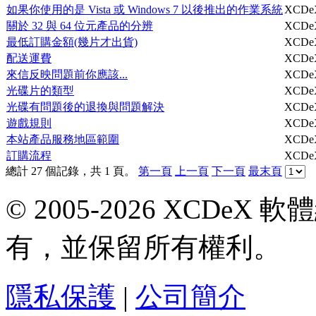
如果你使用的是 Vista 或 Windows 7 以後推出的作業系統
XCDe
關於 32 與 64 位元產品的分辨
XCDe
最低訂購金額(幾片才出貨)
XCDe
配送運費
XCDe
來信反映問題前你應該...
XCDe
光碟片的類型
XCDe
光碟有問題後的退換與問題解決
XCDe
遊戲規則
XCDe
本站產品服務地區範圍
XCDe
訂購流程
XCDe
總計 27 個記錄，共 1 頁。
第一頁
上一頁
下一頁
最末頁
© 2005-2026 XCDeX 軟
有，並保留所有權利。
隱私保護
|
公司簡介