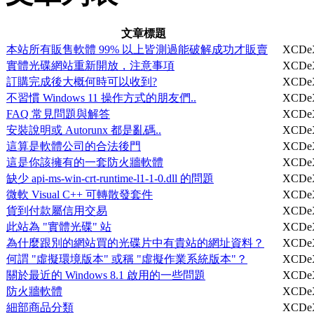
文章標題
本站所有販售軟體 99% 以上皆測過能破解成功才販賣
XCDe
實體光碟網站重新開放，注意事項
XCDe
訂購完成後大概何時可以收到?
XCDe
不習慣 Windows 11 操作方式的朋友們..
XCDe
FAQ 常見問題與解答
XCDe
安裝說明或 Autorunx 都是亂碼..
XCDe
這算是軟體公司的合法後門
XCDe
這是你該擁有的一套防火牆軟體
XCDe
缺少 api-ms-win-crt-runtime-l1-1-0.dll 的問題
XCDe
微軟 Visual C++ 可轉散發套件
XCDe
貨到付款屬信用交易
XCDe
此站為 "實體光碟" 站
XCDe
為什麼跟別的網站買的光碟片中有貴站的網址資料？
XCDe
何謂 "虛擬環境版本" 或稱 "虛擬作業系統版本"？
XCDe
關於最近的 Windows 8.1 啟用的一些問題
XCDe
防火牆軟體
XCDe
細部商品分類
XCDe