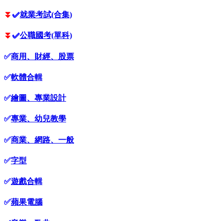
⏬
✅
就業考試(合集)
⏬
✅
公職國考(單科)
✅
商用、財經、股票
✅
軟體合輯
✅
繪圖、專業設計
✅
專業、幼兒教學
✅
商業、網路、一般
✅
字型
✅
遊戲合輯
✅
蘋果電腦