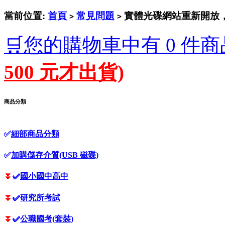
當前位置:
首頁
常見問題
實體光碟網站重新開放
>
>
🛒您的購物車中有 0 件商
500 元才出貨)
商品分類
✅
細部商品分類
✅
加購儲存介質(USB 磁碟)
⏬
✅
國小國中高中
⏬
✅
研究所考試
⏬
✅
公職國考(套裝)