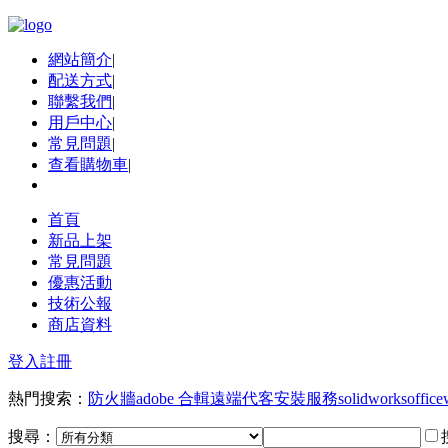
網站簡介
|
配送方式
|
聯繫我們
|
用戶中心
|
常見問題
|
查看購物車
|
首頁
新品上架
常見問題
優惠活動
技術公報
商店資料
登入
註冊
熱門搜索：
防火牆
adobe 合輯
遠端代客安裝服務
solidworks
office
搜尋：