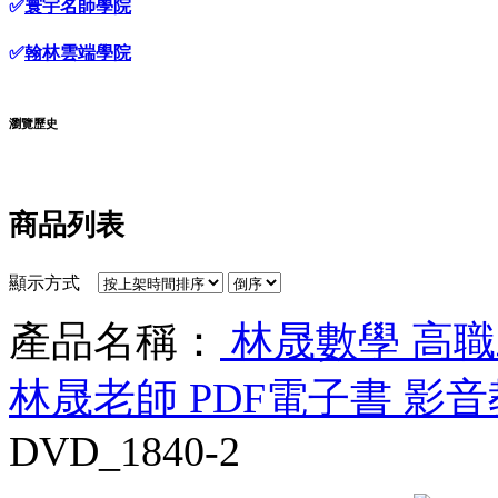
✅
寰宇名師學院
✅
翰林雲端學院
瀏覽歷史
商品列表
顯示方式
產品名稱：
林晟數學 高職二
林晟老師 PDF電子書 影音
DVD_1840-2