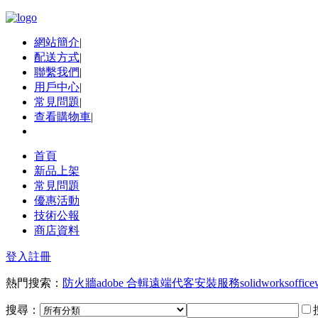
網站簡介
|
配送方式
|
聯繫我們
|
用戶中心
|
常見問題
|
查看購物車
|
首頁
新品上架
常見問題
優惠活動
技術公報
商店資料
登入
註冊
熱門搜索：
防火牆
adobe 合輯
遠端代客安裝服務
solidworks
office
搜尋：