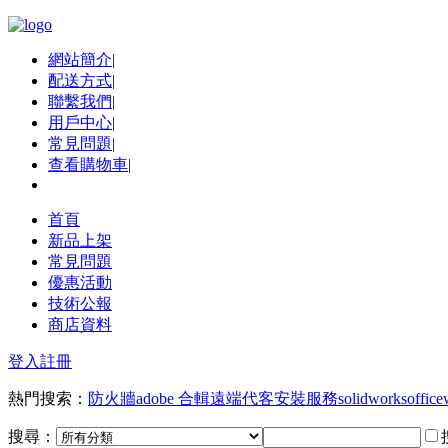
網站簡介
|
配送方式
|
聯繫我們
|
用戶中心
|
常見問題
|
查看購物車
|
首頁
新品上架
常見問題
優惠活動
技術公報
商店資料
登入
註冊
熱門搜索：
防火牆
adobe 合輯
遠端代客安裝服務
solidworks
office
搜尋：