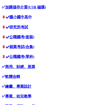
✅
加購儲存介質(USB 磁碟)
⏬
✅
國小國中高中
⏬
✅
研究所考試
⏬
✅
公職國考(套裝)
⏬
✅
就業考試(合集)
⏬
✅
公職國考(單科)
✅
商用、財經、股票
✅
軟體合輯
✅
繪圖、專業設計
✅
專業、幼兒教學