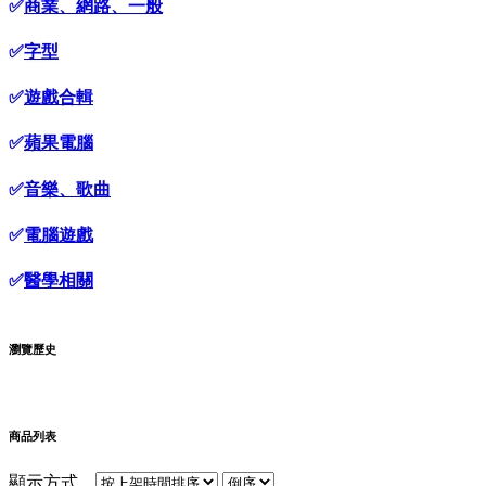
✅
商業、網路、一般
✅
字型
✅
遊戲合輯
✅
蘋果電腦
✅
音樂、歌曲
✅
電腦遊戲
✅
醫學相關
瀏覽歷史
商品列表
顯示方式