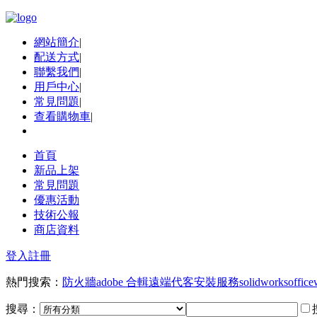
網站簡介
|
配送方式
|
聯繫我們
|
用戶中心
|
常見問題
|
查看購物車
|
首頁
新品上架
常見問題
優惠活動
技術公報
商店資料
登入
註冊
熱門搜索：
防火牆
adobe 合輯
遠端代客安裝服務
solidworks
office
搜尋：