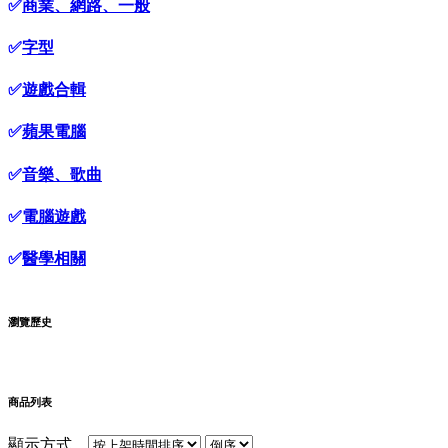
✅
商業、網路、一般
✅
字型
✅
遊戲合輯
✅
蘋果電腦
✅
音樂、歌曲
✅
電腦遊戲
✅
醫學相關
瀏覽歷史
商品列表
顯示方式