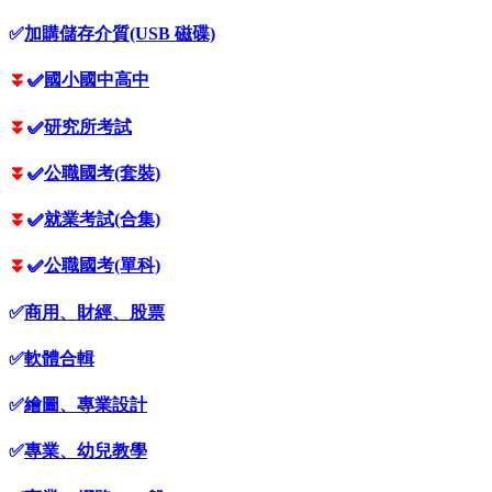
✅
加購儲存介質(USB 磁碟)
⏬
✅
國小國中高中
⏬
✅
研究所考試
⏬
✅
公職國考(套裝)
⏬
✅
就業考試(合集)
⏬
✅
公職國考(單科)
✅
商用、財經、股票
✅
軟體合輯
✅
繪圖、專業設計
✅
專業、幼兒教學