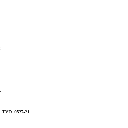
8
4
VD_0537-21