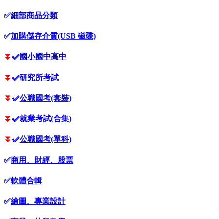
✅
細部商品分類
✅
加購儲存介質(USB 磁碟)
⏬
✅
國小國中高中
⏬
✅
研究所考試
⏬
✅
公職國考(套裝)
⏬
✅
就業考試(合集)
⏬
✅
公職國考(單科)
✅
商用、財經、股票
✅
軟體合輯
✅
繪圖、專業設計