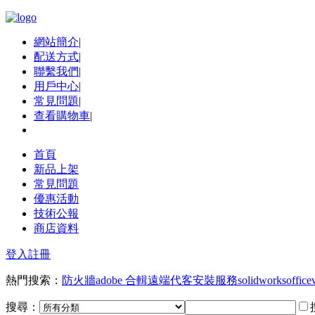
網站簡介
|
配送方式
|
聯繫我們
|
用戶中心
|
常見問題
|
查看購物車
|
首頁
新品上架
常見問題
優惠活動
技術公報
商店資料
登入
註冊
熱門搜索：
防火牆
adobe 合輯
遠端代客安裝服務
solidworks
office
搜尋：