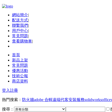
網站簡介
|
配送方式
|
聯繫我們
|
用戶中心
|
常見問題
|
查看購物車
|
首頁
新品上架
常見問題
優惠活動
技術公報
商店資料
登入
註冊
熱門搜索：
防火牆
adobe 合輯
遠端代客安裝服務
solidworks
office
搜尋：