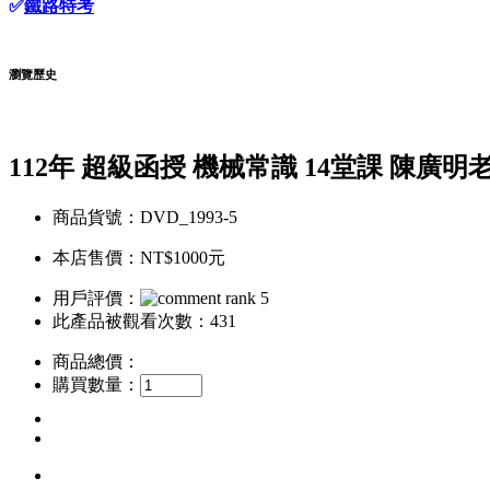
✅
鐵路特考
瀏覽歷史
112年 超級函授 機械常識 14堂課 陳廣明老
商品貨號：DVD_1993-5
本店售價：
NT$1000元
用戶評價：
此產品被觀看次數：431
商品總價：
購買數量：