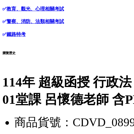
✅
教育、觀光、心理相關考試
✅
警察、消防、法類相關考試
✅
鐵路特考
瀏覽歷史
114年 超級函授 行政
01堂課 呂懷德老師 含PD
商品貨號：CDVD_0899