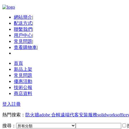
網站簡介
|
配送方式
|
聯繫我們
|
用戶中心
|
常見問題
|
查看購物車
|
首頁
新品上架
常見問題
優惠活動
技術公報
商店資料
登入
註冊
熱門搜索：
防火牆
adobe 合輯
遠端代客安裝服務
solidworks
office
搜尋：