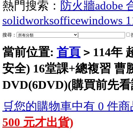
熱門搜索：
防火牆
adobe
solidworks
office
windows 1
搜尋：
當前位置:
首頁
114年
>
安全) 16堂課+總複習 曹
DVD(6DVD)(購買前先看
🛒您的購物車中有 0 件商
500 元才出貨)