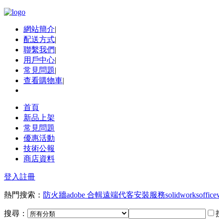
網站簡介
|
配送方式
|
聯繫我們
|
用戶中心
|
常見問題
|
查看購物車
|
首頁
新品上架
常見問題
優惠活動
技術公報
商店資料
登入
註冊
熱門搜索：
防火牆
adobe 合輯
遠端代客安裝服務
solidworks
office
搜尋：