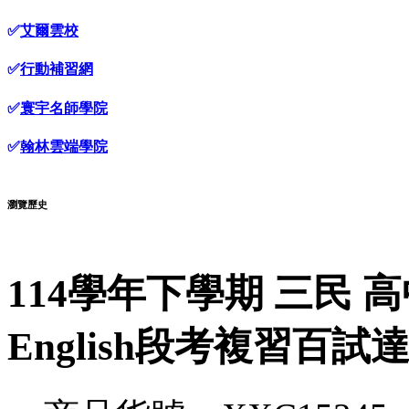
✅
艾爾雲校
✅
行動補習網
✅
寰宇名師學院
✅
翰林雲端學院
瀏覽歷史
114學年下學期 三民 高
English段考複習百試