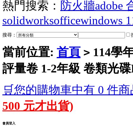
熱門搜索：
防火牆
adobe
solidworks
office
windows 1
搜尋：
當前位置:
首頁
114學
>
評量卷 1-2年級 卷類光碟
🛒您的購物車中有 0 件商
500 元才出貨)
會員登入