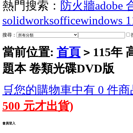
熱門搜索：
防火牆
adobe
solidworks
office
windows 1
搜尋：
當前位置:
首頁
115年
>
題本 卷類光碟DVD版
🛒您的購物車中有 0 件商
500 元才出貨)
會員登入