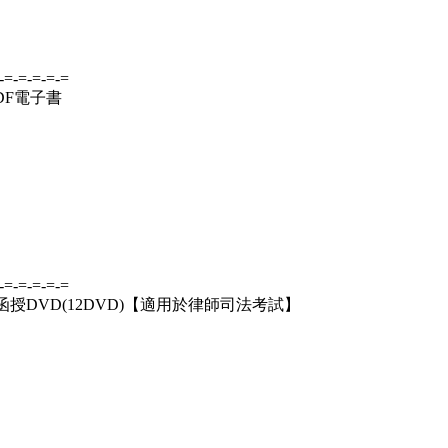
-=-=-=-=-=
PDF電子書
-=-=-=-=-=
 函授DVD(12DVD)【適用於律師司法考試】