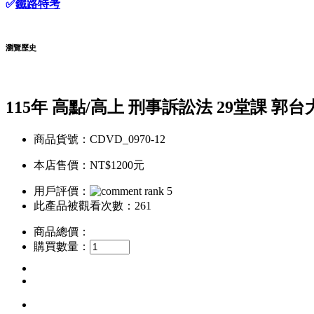
✅
鐵路特考
瀏覽歷史
115年 高點/高上 刑事訴訟法 29堂課 郭
商品貨號：CDVD_0970-12
本店售價：
NT$1200元
用戶評價：
此產品被觀看次數：261
商品總價：
購買數量：