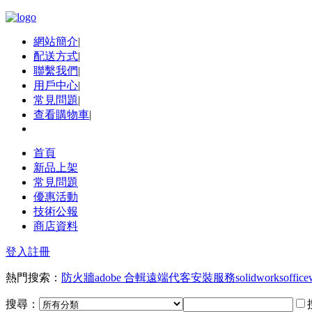
網站簡介
|
配送方式
|
聯繫我們
|
用戶中心
|
常見問題
|
查看購物車
|
首頁
新品上架
常見問題
優惠活動
技術公報
商店資料
登入
註冊
熱門搜索：
防火牆
adobe 合輯
遠端代客安裝服務
solidworks
office
搜尋：