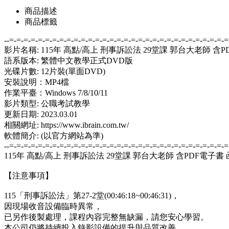
商品描述
商品標籤
--=-=-=-=-=-=-=-=-=-=-=-=-=-=-=-=-=-=-=-=-=-=-=-=-=-=-=-=-=-=-=
影片名稱: 115年 高點/高上 刑事訴訟法 29堂課 郭台大老師 含
語系版本: 繁體中文教學正式DVD版
光碟片數: 12片裝(單面DVD)
安裝說明：MP4檔
作業平臺：Windows 7/8/10/11
影片類型: 公職考試教學
更新日期: 2023.03.01
相關網址: https://www.ibrain.com.tw/
軟體簡介: (以官方網站為準)
--=-=-=-=-=-=-=-=-=-=-=-=-=-=-=-=-=-=-=-=-=-=-=-=-=-=-=-=-=-=-=
115年 高點/高上 刑事訴訟法 29堂課 郭台大老師 含PDF電子書
【注意事項】
115「刑事訴訟法」第27-2堂(00:46:18~00:46:31)，
因現場收音設備臨時異常，
已另作後製處理，課程內容完整無缺漏，請您安心學習。
本公司仍將持續投入錄影設備的提升與品質改善，