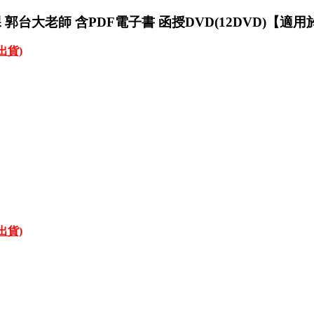
堂課 郭台大老師 含PDF電子書 函授DVD(12DVD)【
才出貨)
才出貨)