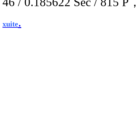
46 / 0.185622 Sec / 8
.
xuite