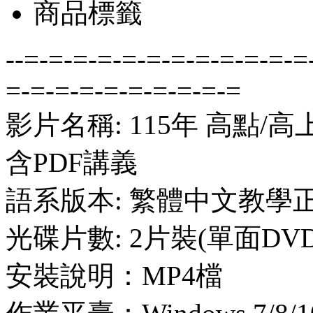
商品標籤
--=-=-=-=-=-=-=-=-=-=-=-=
=-=-=-=-=-=-=-=-=-=
影片名稱: 115年 高點/高
含PDF講義
語系版本: 繁體中文教學
光碟片數: 2片裝(單面DVD
安裝說明：MP4檔