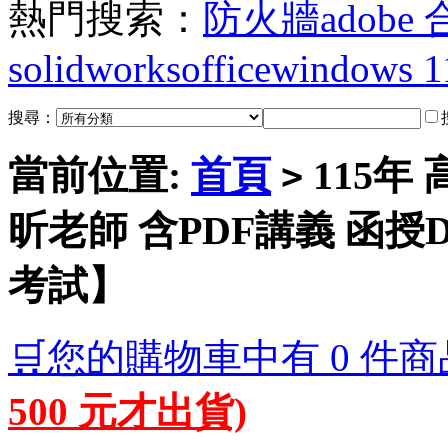
熱門搜索：
防火牆
adobe
solidworks
office
windows 1
搜尋：
當前位置:
首頁
115年 
>
昕老師 含PDF講義 函授
考試】
🛒您的購物車中有 0 件商
500 元才出貨)