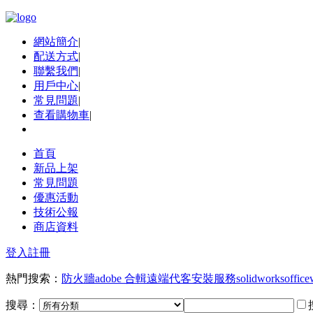
網站簡介
|
配送方式
|
聯繫我們
|
用戶中心
|
常見問題
|
查看購物車
|
首頁
新品上架
常見問題
優惠活動
技術公報
商店資料
登入
註冊
熱門搜索：
防火牆
adobe 合輯
遠端代客安裝服務
solidworks
office
搜尋：