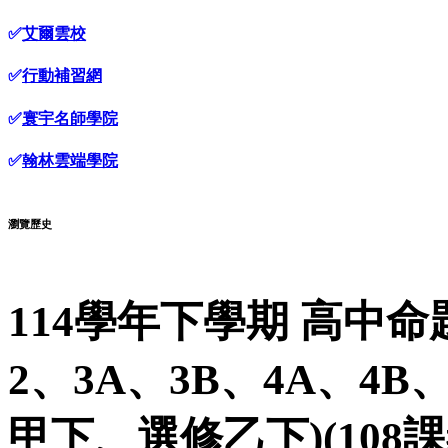
✅
艾爾雲校
✅
行動補習網
✅
寰宇名師學院
✅
翰林雲端學院
瀏覽歷史
114學年下學期 高中命
2、3A、3B、4A、
甲下、選修乙下)(108