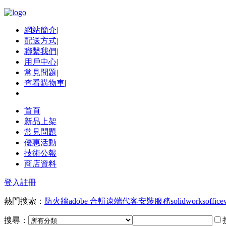
網站簡介
|
配送方式
|
聯繫我們
|
用戶中心
|
常見問題
|
查看購物車
|
首頁
新品上架
常見問題
優惠活動
技術公報
商店資料
登入
註冊
熱門搜索：
防火牆
adobe 合輯
遠端代客安裝服務
solidworks
office
搜尋：