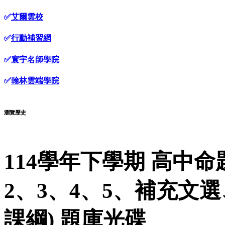
✅
艾爾雲校
✅
行動補習網
✅
寰宇名師學院
✅
翰林雲端學院
瀏覽歷史
114學年下學期 高中命
2、3、4、5、補充文選
課綱) 題庫光碟