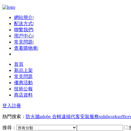
網站簡介
|
配送方式
|
聯繫我們
|
用戶中心
|
常見問題
|
查看購物車
|
首頁
新品上架
常見問題
優惠活動
技術公報
商店資料
登入
註冊
熱門搜索：
防火牆
adobe 合輯
遠端代客安裝服務
solidworks
office
搜尋：