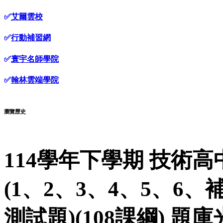
✅
艾爾雲校
✅
行動補習網
✅
寰宇名師學院
✅
翰林雲端學院
瀏覽歷史
114學年下學期 技術高
(1、2、3、4、5、6
測試題)(108課綱) 題