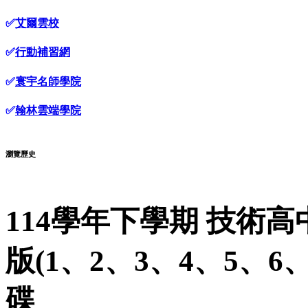
✅
艾爾雲校
✅
行動補習網
✅
寰宇名師學院
✅
翰林雲端學院
瀏覽歷史
114學年下學期 技術高
版(1、2、3、4、5、6
碟