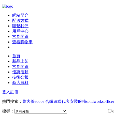
網站簡介
|
配送方式
|
聯繫我們
|
用戶中心
|
常見問題
|
查看購物車
|
首頁
新品上架
常見問題
優惠活動
技術公報
商店資料
登入
註冊
熱門搜索：
防火牆
adobe 合輯
遠端代客安裝服務
solidworks
office
搜尋：