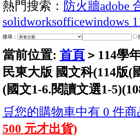
熱門搜索：
防火牆
adobe
solidworks
office
windows 1
搜尋：
當前位置:
首頁
114學
>
民東大版 國文科(114版(國
(國文1-6.閱讀文選1-5)(
🛒您的購物車中有 0 件商
500 元才出貨)