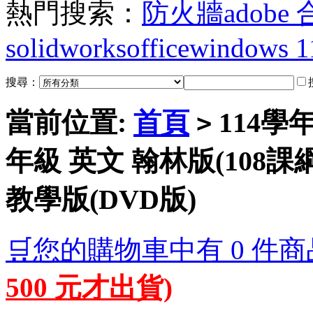
熱門搜索：
防火牆
adobe
solidworks
office
windows 1
搜尋：
當前位置:
首頁
114學
>
年級 英文 翰林版(108課
教學版(DVD版)
🛒您的購物車中有 0 件商
500 元才出貨)