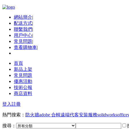
網站簡介
|
配送方式
|
聯繫我們
|
用戶中心
|
常見問題
|
查看購物車
|
首頁
新品上架
常見問題
優惠活動
技術公報
商店資料
登入
註冊
熱門搜索：
防火牆
adobe 合輯
遠端代客安裝服務
solidworks
office
搜尋：