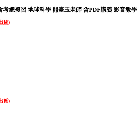
會考總複習 地球科學 熊臺玉老師 含PDF講義 影音教
才出貨)
才出貨)