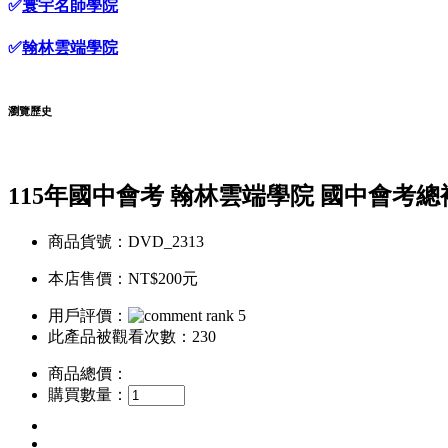
✅
寰宇名師學院
✅
翰林雲端學院
瀏覽歷史
115年國中會考 翰林雲端學院 國中會考總
商品貨號：DVD_2313
本店售價：
NT$200元
用戶評價：
此產品被觀看次數：230
商品總價：
購買數量：