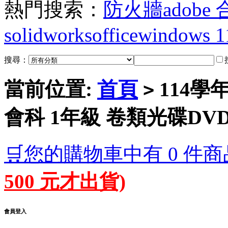
熱門搜索：
防火牆
adobe
solidworks
office
windows 1
搜尋：
當前位置:
首頁
114學
>
會科 1年級 卷類光碟DV
🛒您的購物車中有 0 件商
500 元才出貨)
會員登入