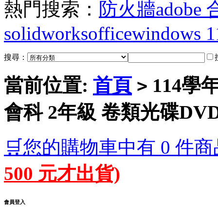
熱門搜索：
防火牆
adobe
solidworks
office
windows 1
搜尋：
當前位置:
首頁
114學
>
會科 2年級 卷類光碟DV
🛒您的購物車中有 0 件商
500 元才出貨)
會員登入