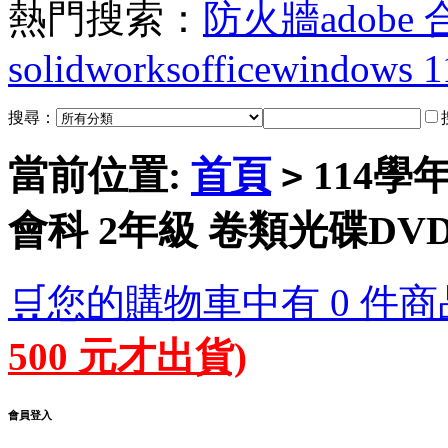
熱門搜索：
防火牆
adobe
solidworks
office
windows 1
搜尋：
當前位置:
首頁
114學
>
會科 2年級 卷類光碟DV
🛒您的購物車中有 0 件商
500 元才出貨)
會員登入