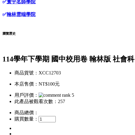
✅
寰宇名師學院
✅
翰林雲端學院
瀏覽歷史
114學年下學期 國中校用卷 翰林版 社會科
商品貨號：XCC12703
本店售價：
NT$100元
用戶評價：
此產品被觀看次數：257
商品總價：
購買數量：