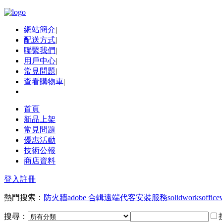
網站簡介
|
配送方式
|
聯繫我們
|
用戶中心
|
常見問題
|
查看購物車
|
首頁
新品上架
常見問題
優惠活動
技術公報
商店資料
登入
註冊
熱門搜索：
防火牆
adobe 合輯
遠端代客安裝服務
solidworks
office
搜尋：