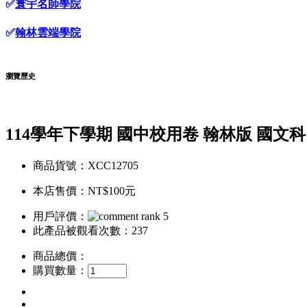
✅
寰宇名師學院
✅
翰林雲端學院
瀏覽歷史
114學年下學期 國中校用卷 翰林版 國文科
商品貨號：XCC12705
本店售價：
NT$100元
用戶評價：
此產品被觀看次數：237
商品總價：
購買數量：