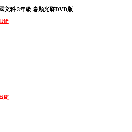
國文科 3年級 卷類光碟DVD版
才出貨)
才出貨)