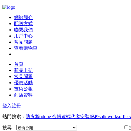
網站簡介
|
配送方式
|
聯繫我們
|
用戶中心
|
常見問題
|
查看購物車
|
首頁
新品上架
常見問題
優惠活動
技術公報
商店資料
登入
註冊
熱門搜索：
防火牆
adobe 合輯
遠端代客安裝服務
solidworks
office
搜尋：