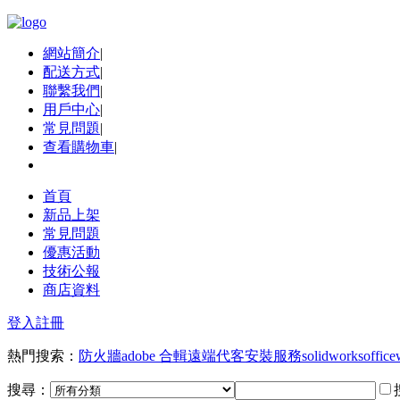
網站簡介
|
配送方式
|
聯繫我們
|
用戶中心
|
常見問題
|
查看購物車
|
首頁
新品上架
常見問題
優惠活動
技術公報
商店資料
登入
註冊
熱門搜索：
防火牆
adobe 合輯
遠端代客安裝服務
solidworks
office
搜尋：