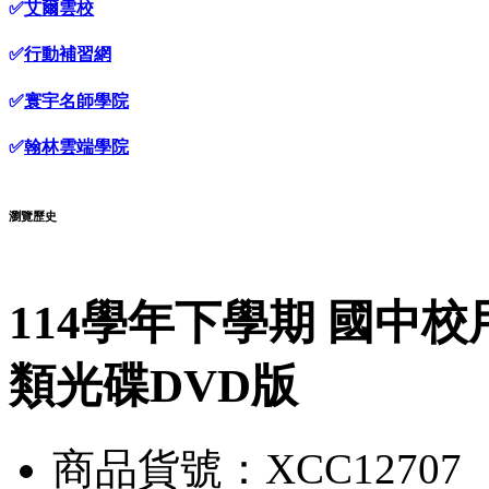
✅
艾爾雲校
✅
行動補習網
✅
寰宇名師學院
✅
翰林雲端學院
瀏覽歷史
114學年下學期 國中校
類光碟DVD版
商品貨號：XCC12707