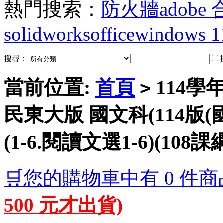
熱門搜索：
防火牆
adobe
solidworks
office
windows 1
搜尋：
當前位置:
首頁
114學
>
民東大版 國文科(114版(國
(1-6.閱讀文選1-6)(108
🛒您的購物車中有 0 件商
500 元才出貨)