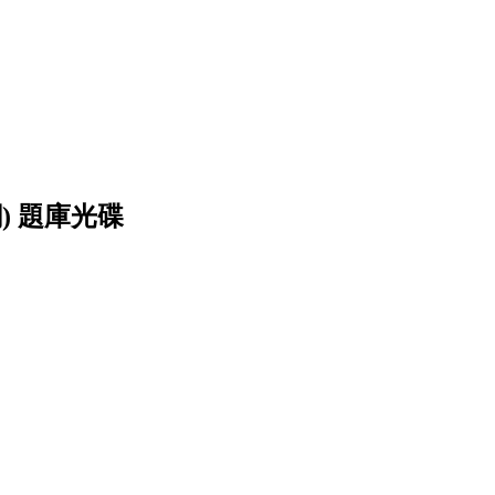
綱) 題庫光碟