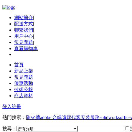
網站簡介
|
配送方式
|
聯繫我們
|
用戶中心
|
常見問題
|
查看購物車
|
首頁
新品上架
常見問題
優惠活動
技術公報
商店資料
登入
註冊
熱門搜索：
防火牆
adobe 合輯
遠端代客安裝服務
solidworks
office
搜尋：