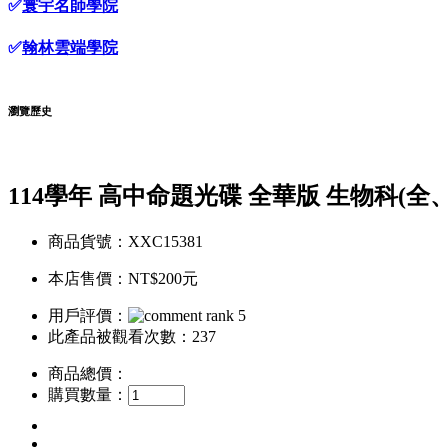
✅
寰宇名師學院
✅
翰林雲端學院
瀏覽歷史
114學年 高中命題光碟 全華版 生物科(全、選
商品貨號：XXC15381
本店售價：
NT$200元
用戶評價：
此產品被觀看次數：237
商品總價：
購買數量：