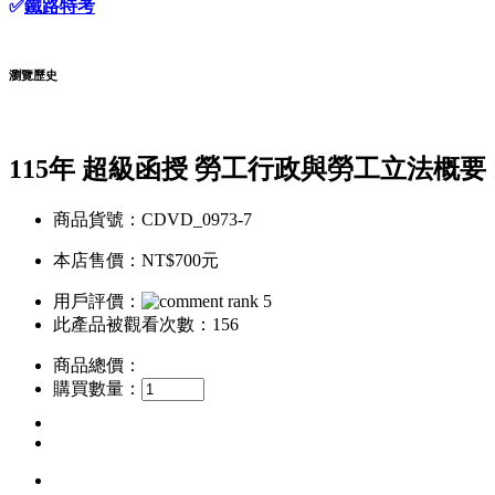
✅
鐵路特考
瀏覽歷史
115年 超級函授 勞工行政與勞工立法概要 1
商品貨號：CDVD_0973-7
本店售價：
NT$700元
用戶評價：
此產品被觀看次數：156
商品總價：
購買數量：