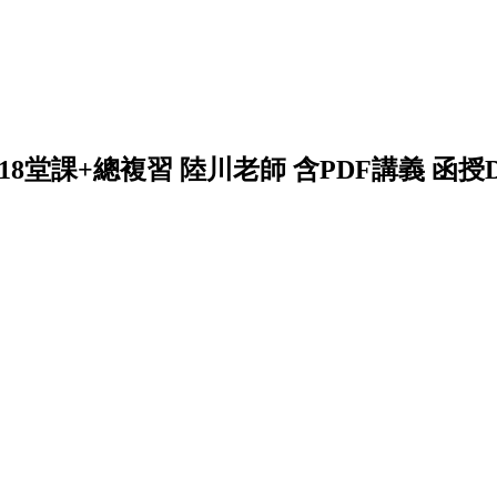
8堂課+總複習 陸川老師 含PDF講義 函授DV