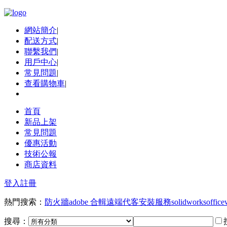
網站簡介
|
配送方式
|
聯繫我們
|
用戶中心
|
常見問題
|
查看購物車
|
首頁
新品上架
常見問題
優惠活動
技術公報
商店資料
登入
註冊
熱門搜索：
防火牆
adobe 合輯
遠端代客安裝服務
solidworks
office
搜尋：