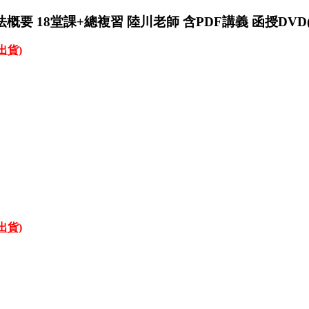
要 18堂課+總複習 陸川老師 含PDF講義 函授DVD(
才出貨)
才出貨)