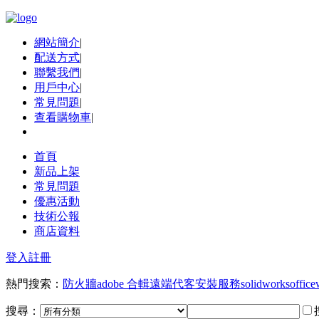
網站簡介
|
配送方式
|
聯繫我們
|
用戶中心
|
常見問題
|
查看購物車
|
首頁
新品上架
常見問題
優惠活動
技術公報
商店資料
登入
註冊
熱門搜索：
防火牆
adobe 合輯
遠端代客安裝服務
solidworks
office
搜尋：