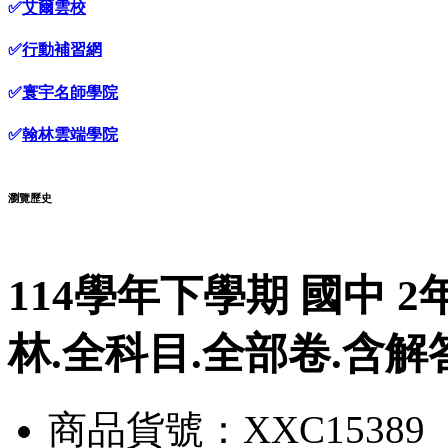
✅
艾爾雲校
✅
行動補習網
✅
寰宇名師學院
✅
翰林雲端學院
瀏覽歷史
114學年下學期 國中 2
林.全科目.全部卷.含解
商品貨號：XXC15389