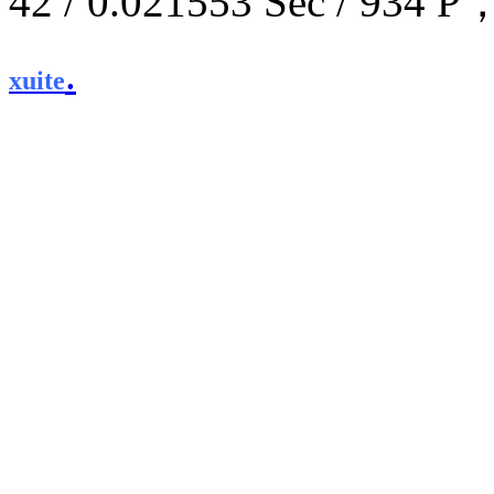
42 / 0.021553 Sec / 9
.
xuite