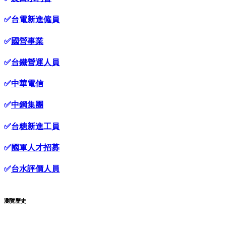
✅
台電新進僱員
✅
國營事業
✅
台鐵營運人員
✅
中華電信
✅
中鋼集團
✅
台糖新進工員
✅
國軍人才招募
✅
台水評價人員
瀏覽歷史