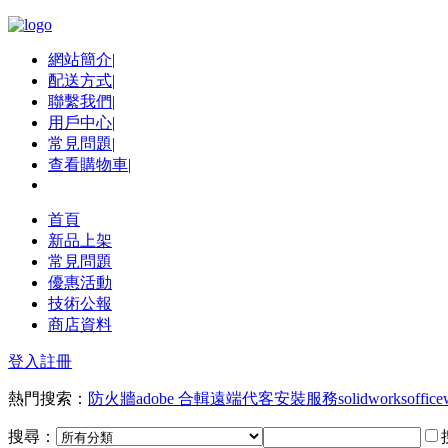
網站簡介
|
配送方式
|
聯繫我們
|
用戶中心
|
常見問題
|
查看購物車
|
首頁
新品上架
常見問題
優惠活動
技術公報
商店資料
登入
註冊
熱門搜索：
防火牆
adobe 合輯
遠端代客安裝服務
solidworks
office
搜尋：