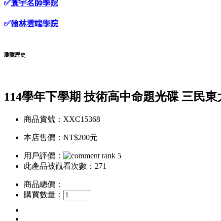
✅
寰宇名師學院
✅
翰林雲端學院
瀏覽歷史
114學年下學期 技術高中命題光碟 三民東大版 
商品貨號：XXC15368
本店售價：
NT$200元
用戶評價：
此產品被觀看次數：271
商品總價：
購買數量：