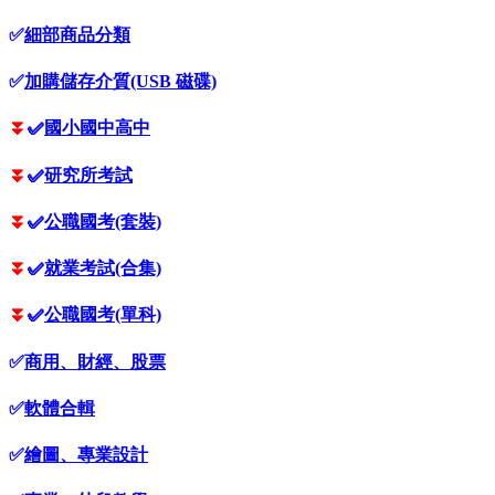
✅
細部商品分類
✅
加購儲存介質(USB 磁碟)
⏬
✅
國小國中高中
⏬
✅
研究所考試
⏬
✅
公職國考(套裝)
⏬
✅
就業考試(合集)
⏬
✅
公職國考(單科)
✅
商用、財經、股票
✅
軟體合輯
✅
繪圖、專業設計