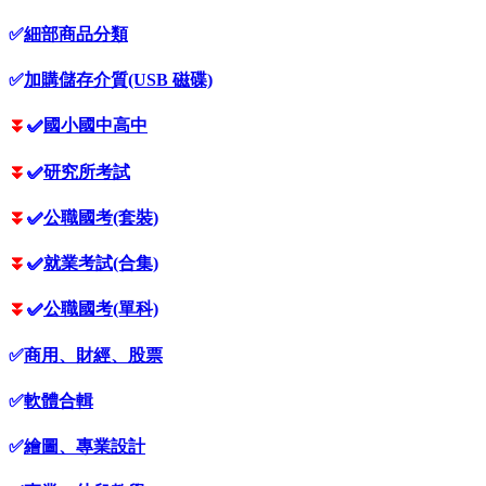
✅
細部商品分類
✅
加購儲存介質(USB 磁碟)
⏬
✅
國小國中高中
⏬
✅
研究所考試
⏬
✅
公職國考(套裝)
⏬
✅
就業考試(合集)
⏬
✅
公職國考(單科)
✅
商用、財經、股票
✅
軟體合輯
✅
繪圖、專業設計