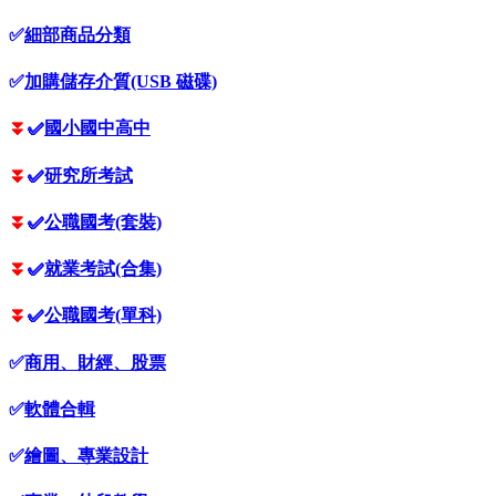
✅
細部商品分類
✅
加購儲存介質(USB 磁碟)
⏬
✅
國小國中高中
⏬
✅
研究所考試
⏬
✅
公職國考(套裝)
⏬
✅
就業考試(合集)
⏬
✅
公職國考(單科)
✅
商用、財經、股票
✅
軟體合輯
✅
繪圖、專業設計