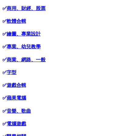
✅
商用、財經、股票
✅
軟體合輯
✅
繪圖、專業設計
✅
專業、幼兒教學
✅
商業、網路、一般
✅
字型
✅
遊戲合輯
✅
蘋果電腦
✅
音樂、歌曲
✅
電腦遊戲