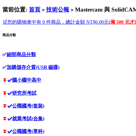
當前位置:
首頁
技術公報
Mastercam 與 Soli
>
>
🛒您的購物車中有 0 件商品，總計金額 NT$0.00元
(滿 500 元
商品分類
✅
細部商品分類
✅
加購儲存介質(USB 磁碟)
⏬
✅
國小國中高中
⏬
✅
研究所考試
⏬
✅
公職國考(套裝)
⏬
✅
就業考試(合集)
⏬
✅
公職國考(單科)