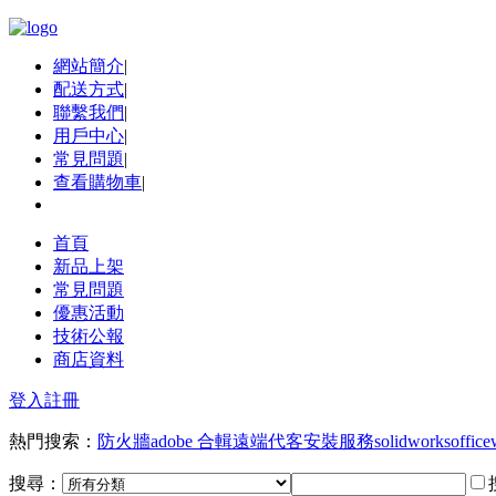
網站簡介
|
配送方式
|
聯繫我們
|
用戶中心
|
常見問題
|
查看購物車
|
首頁
新品上架
常見問題
優惠活動
技術公報
商店資料
登入
註冊
熱門搜索：
防火牆
adobe 合輯
遠端代客安裝服務
solidworks
office
搜尋：