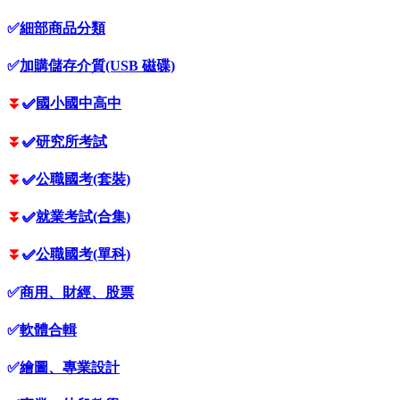
✅
細部商品分類
✅
加購儲存介質(USB 磁碟)
⏬
✅
國小國中高中
⏬
✅
研究所考試
⏬
✅
公職國考(套裝)
⏬
✅
就業考試(合集)
⏬
✅
公職國考(單科)
✅
商用、財經、股票
✅
軟體合輯
✅
繪圖、專業設計