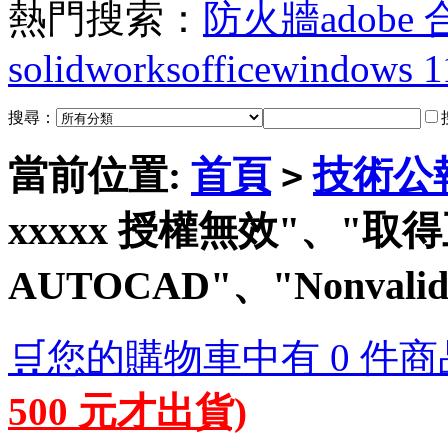
熱門搜索：
防火牆
adobe
solidworks
office
windows 1
搜尋：
當前位置:
首頁
技術公
>
xxxxx 授權無效"、"取
AUTOCAD"、"Nonvalid 
🛒您的購物車中有 0 件商
500 元才出貨)