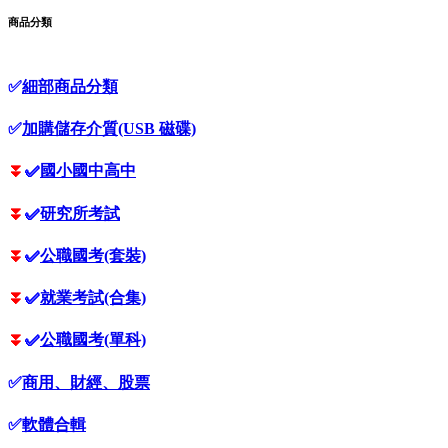
商品分類
✅
細部商品分類
✅
加購儲存介質(USB 磁碟)
⏬
✅
國小國中高中
⏬
✅
研究所考試
⏬
✅
公職國考(套裝)
⏬
✅
就業考試(合集)
⏬
✅
公職國考(單科)
✅
商用、財經、股票
✅
軟體合輯