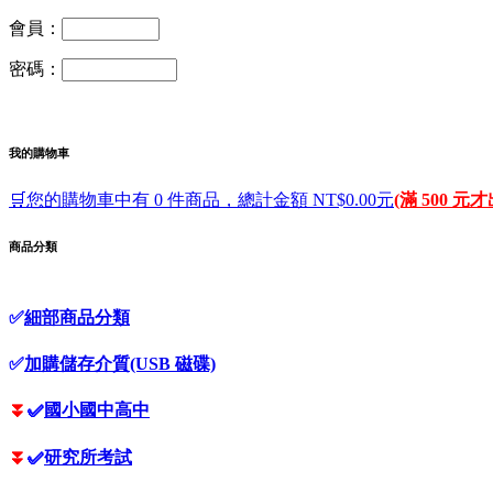
會員：
密碼：
我的購物車
🛒您的購物車中有 0 件商品，總計金額 NT$0.00元
(滿 500 元
商品分類
✅
細部商品分類
✅
加購儲存介質(USB 磁碟)
⏬
✅
國小國中高中
⏬
✅
研究所考試