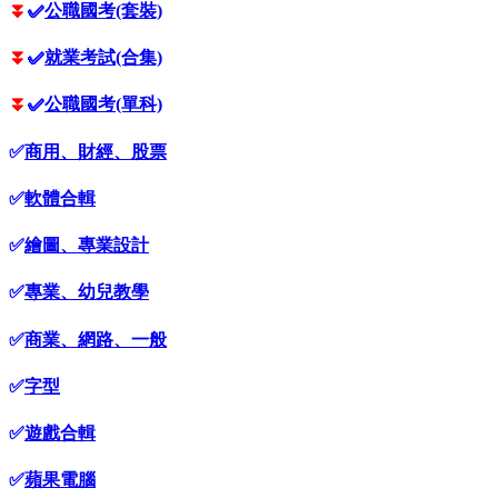
⏬
✅
公職國考(套裝)
⏬
✅
就業考試(合集)
⏬
✅
公職國考(單科)
✅
商用、財經、股票
✅
軟體合輯
✅
繪圖、專業設計
✅
專業、幼兒教學
✅
商業、網路、一般
✅
字型
✅
遊戲合輯
✅
蘋果電腦