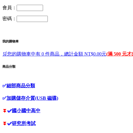
會員：
密碼：
我的購物車
🛒您的購物車中有 0 件商品，總計金額 NT$0.00元
(滿 500 元
商品分類
✅
細部商品分類
✅
加購儲存介質(USB 磁碟)
⏬
✅
國小國中高中
⏬
✅
研究所考試