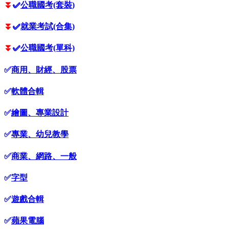
⏬
✅
公職國考(套裝)
⏬
✅
就業考試(合集)
⏬
✅
公職國考(單科)
✅
商用、財經、股票
✅
軟體合輯
✅
繪圖、專業設計
✅
專業、幼兒教學
✅
商業、網路、一般
✅
字型
✅
遊戲合輯
✅
蘋果電腦