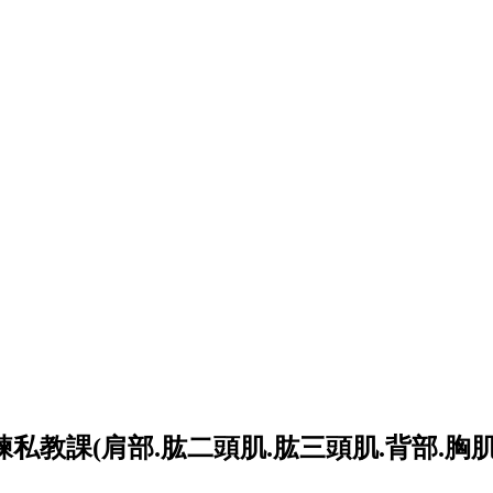
私教課(肩部.肱二頭肌.肱三頭肌.背部.胸肌.腰