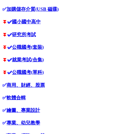
✅
加購儲存介質(USB 磁碟)
⏬
✅
國小國中高中
⏬
✅
研究所考試
⏬
✅
公職國考(套裝)
⏬
✅
就業考試(合集)
⏬
✅
公職國考(單科)
✅
商用、財經、股票
✅
軟體合輯
✅
繪圖、專業設計
✅
專業、幼兒教學