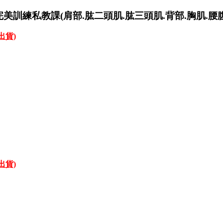
完美訓練私教課(肩部.肱二頭肌.肱三頭肌.背部.胸肌.腰腹.
才出貨)
才出貨)