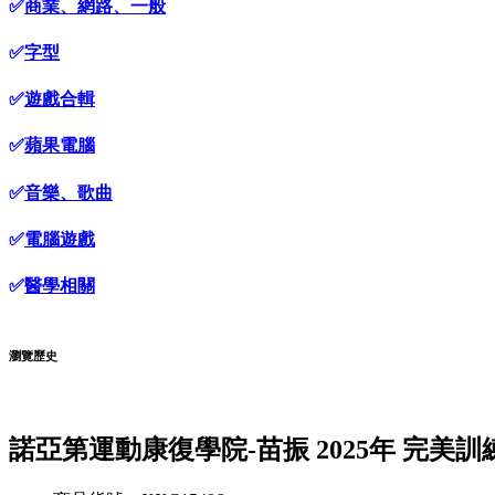
✅
商業、網路、一般
✅
字型
✅
遊戲合輯
✅
蘋果電腦
✅
音樂、歌曲
✅
電腦遊戲
✅
醫學相關
瀏覽歷史
諾亞第運動康復學院-苗振 2025年 完美訓練