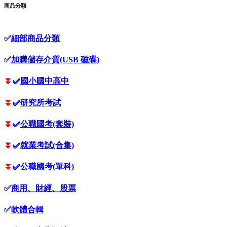
商品分類
✅
細部商品分類
✅
加購儲存介質(USB 磁碟)
⏬
✅
國小國中高中
⏬
✅
研究所考試
⏬
✅
公職國考(套裝)
⏬
✅
就業考試(合集)
⏬
✅
公職國考(單科)
✅
商用、財經、股票
✅
軟體合輯