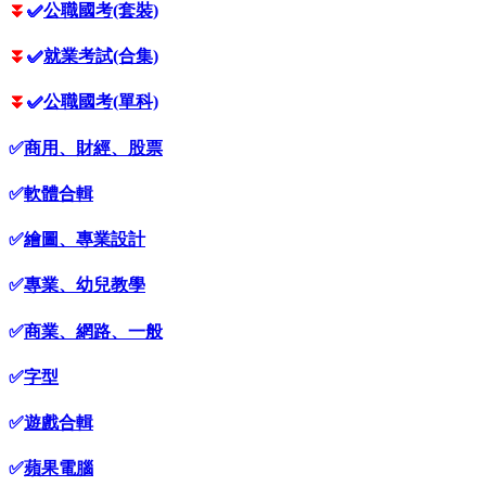
⏬
✅
公職國考(套裝)
⏬
✅
就業考試(合集)
⏬
✅
公職國考(單科)
✅
商用、財經、股票
✅
軟體合輯
✅
繪圖、專業設計
✅
專業、幼兒教學
✅
商業、網路、一般
✅
字型
✅
遊戲合輯
✅
蘋果電腦