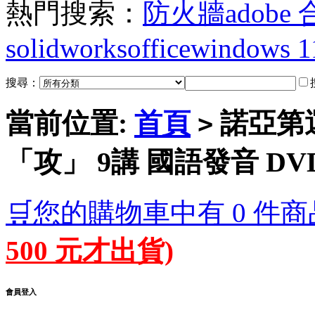
熱門搜索：
防火牆
adobe
solidworks
office
windows 1
搜尋：
當前位置:
首頁
諾亞第運
>
「攻」 9講 國語發音 DV
🛒您的購物車中有 0 件商
500 元才出貨)
會員登入