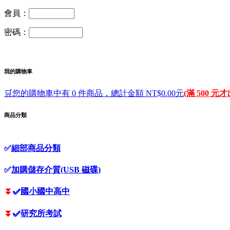
會員：
密碼：
我的購物車
🛒您的購物車中有 0 件商品，總計金額 NT$0.00元
(滿 500 元
商品分類
✅
細部商品分類
✅
加購儲存介質(USB 磁碟)
⏬
✅
國小國中高中
⏬
✅
研究所考試