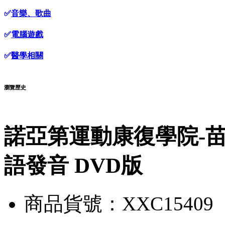
✅
音樂、歌曲
✅
電腦遊戲
✅
醫學相關
瀏覽歷史
諾亞第運動康復學院-苗振 
語發音 DVD版
商品貨號：XXC15409