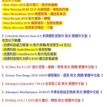
包含以下功能 

- Nero Video 2018 影片導入、製作和編輯 

- Nero Burning ROM 2018 光碟燒錄、複製和存檔 

- Nero MediaHome 2018 媒體管理、播放和串流 

- Nero Recode 2018 影片複製、轉檔 

- Nero BackItUp 2018 檔案儲存、加密和壓縮 

- Music Recorder 音樂串流傳送、下載
》
Cyberlink Director Suite 6.0 多媒體影音製作 英文/繁體中文版
《
包含以下軟體 

- 訊連科技威力導演 16 影片剪輯(有含原生 64 位元) 

- 訊連科技 AudioDirector 8 音效剪輯 

- 訊連科技 ColorDirector 6 影片色彩後製 

- 訊連科技相片大師 9 RAW 數位影像處理
》
ACDSee Pro 8.2.287 圖片瀏覽、編輯、管理 英文/簡體/繁體中文版
《 

》
Acronis True Image 2018.10410 硬碟備份、還原 英文/簡體/繁體中文版
《 

》
Ashampoo UnInstaller 7.00.10 反安裝工具 英文/繁體中文版
《 

》
Ashampoo WinOptimizer 14.00.05 作業系統設定微調 英文/繁體中文版
《 

》
DVDFab 10.0.7.1 DVD 影片備份、轉換 英文/繁體中文版
《 
