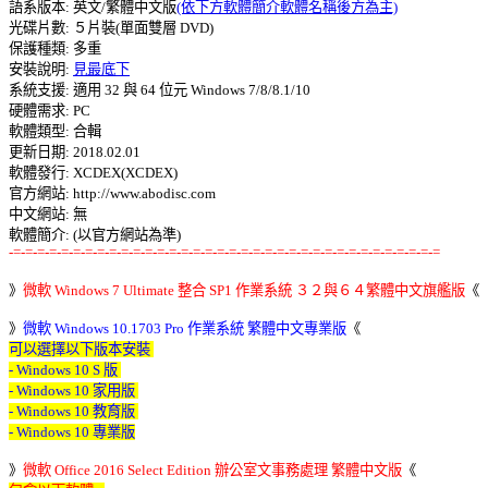
語系版本: 英文/繁體中文版
(依下方軟體簡介軟體名稱後方為主)
光碟片數: ５片裝(單面雙層 DVD) 

保護種類: 多重 

安裝說明: 
見最底下
系統支援: 適用 32 與 64 位元 Windows 7/8/8.1/10 

硬體需求: PC 

軟體類型: 合輯 

更新日期: 2018.02.01 

軟體發行: XCDEX(XCDEX) 

官方網站: http://www.abodisc.com 

中文網站: 無 

-=-=-=-=-=-=-=-=-=-=-=-=-=-=-=-=-=-=-=-=-=-=-=-=-=-=-=-=-=-=-=-=-=-=-=-=
》
微軟 Windows 7 Ultimate 整合 SP1 作業系統 ３２與６４繁體中文旗艦版
《 

》
微軟 Windows 10.1703 Pro 作業系統 繁體中文專業版
《
可以選擇以下版本安裝 

- Windows 10 S 版 

- Windows 10 家用版 

- Windows 10 教育版 

- Windows 10 專業版
》
微軟 Office 2016 Select Edition 辦公室文事務處理 繁體中文版
《