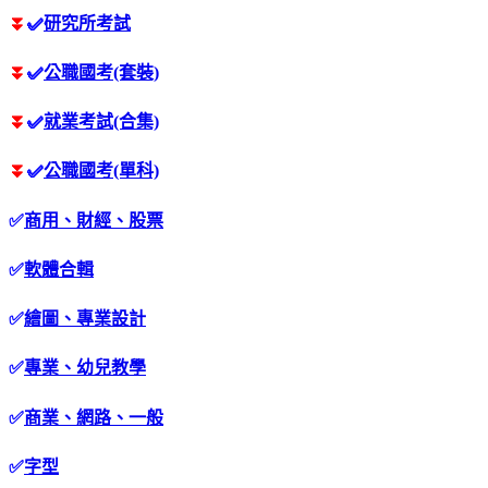
⏬
✅
研究所考試
⏬
✅
公職國考(套裝)
⏬
✅
就業考試(合集)
⏬
✅
公職國考(單科)
✅
商用、財經、股票
✅
軟體合輯
✅
繪圖、專業設計
✅
專業、幼兒教學
✅
商業、網路、一般
✅
字型