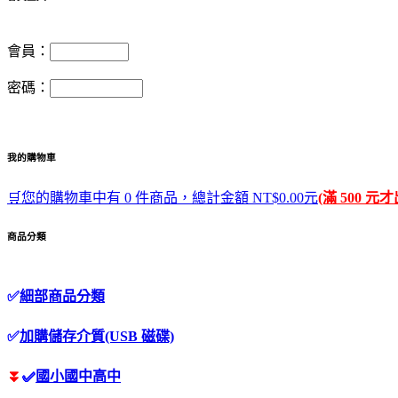
會員：
密碼：
我的購物車
🛒您的購物車中有 0 件商品，總計金額 NT$0.00元
(滿 500 元
商品分類
✅
細部商品分類
✅
加購儲存介質(USB 磁碟)
⏬
✅
國小國中高中